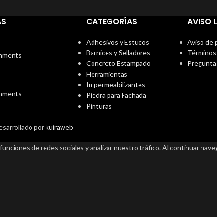
AS
CATEGORÍAS
AVISO 
Adhesivos y Estucos
Aviso de 
Barnices y Selladores
Términos 
mments
Concreto Estampado
Pregunta
Herramientas
Impermeabilizantes
mments
Piedra para Fachada
Pinturas
Desarrollado por
kuiraweb
funciones de redes sociales y analizar nuestro tráfico. Al continuar nav