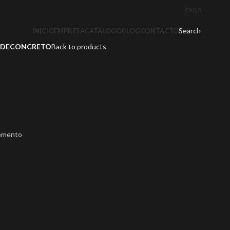
FAQS
Search
INICIO
EMPRESA
CATÁLOGO
BLOG
CONTACTO
DECONCRETO
Back to products
emento