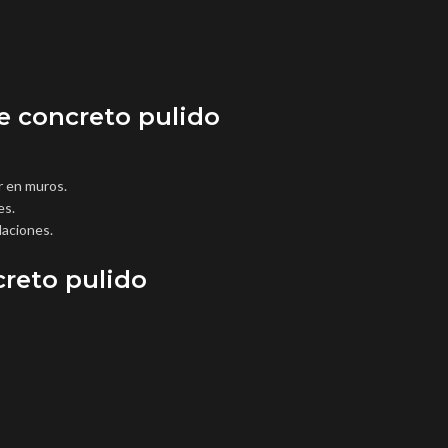
 concreto pulido
r en muros.
es.
laciones.
creto pulido