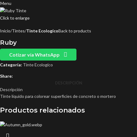
Menu
Click to enlarge
Inicio
Tintes
Tinte Ecologíco
Back to products
Ruby
Cotizar vía WhatsApp
Categoría:
Tinte Ecologíco
Share:
DESCRIPCIÓN
Descripción
Tinte líquido para colorear superficies de concreto o mortero
Productos relacionados