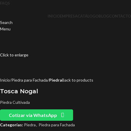
FAQS
INICIO
EMPRESA
CATÁLOGO
BLOG
CONTACTO
Search
Menu
Click to enlarge
Inicio
Piedra para Fachada
Piedra
Back to products
Tosca Nogal
Piedra Cultivada
Cotizar vía WhatsApp
Categorías:
Piedra
,
Piedra para Fachada